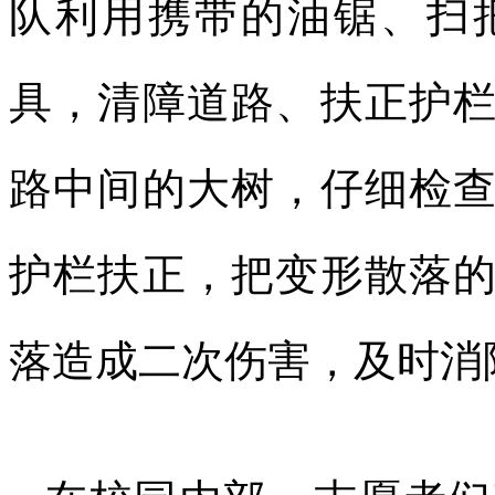
队利用携带的油锯、扫
具，清障道路、扶正护
路中间的大树，仔细检
护栏扶正，把变形散落
落造成二次伤害，及时消