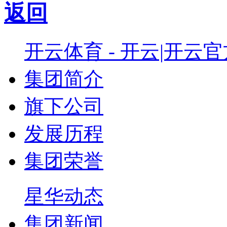
返回
开云体育 - 开云|开云
集团简介
旗下公司
发展历程
集团荣誉
星华动态
集团新闻