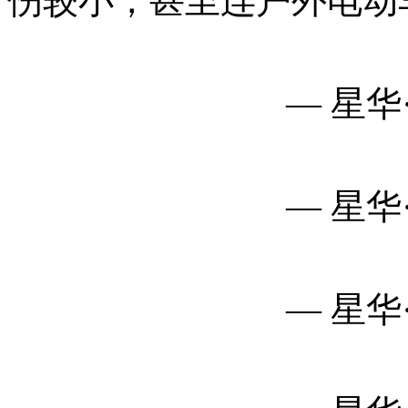
伤较小，甚至连户外电动
— 星华
— 星华
— 星华