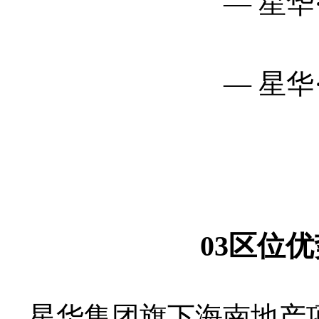
— 星华
— 星华
03区位
星华集团旗下海南地产