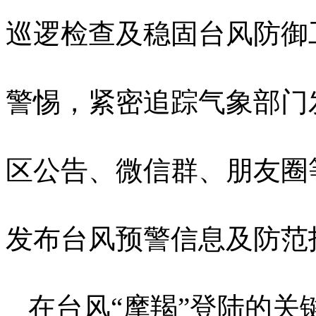
巡逻检查及稳固台风防御
警惕，紧密追踪气象部门
区公告、微信群、朋友圈
发布台风预警信息及防范
在台风“摩羯”登陆的