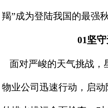
羯”成为登陆我国的最强
01坚
面对严峻的天气挑战，
物业公司迅速行动，启动