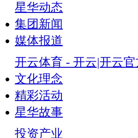
星华动态
集团新闻
媒体报道
开云体育 - 开云|开云
文化理念
精彩活动
星华故事
投资产业