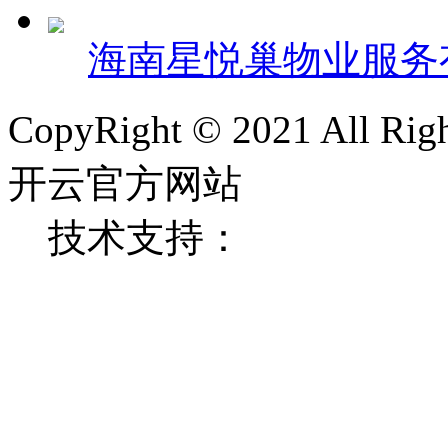
海南星悦巢物业服务
CopyRight © 2021 All 
开云官方网站
技术支持：