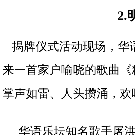
2
揭牌仪式活动现场，华
来一首家户喻晓的歌曲《
掌声如雷、人头攒涌，欢
华语乐坛知名歌手屠