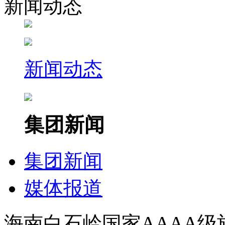
新闻动态
新闻动态
集团新闻
集团新闻
媒体报道
海南白石岭国家AAAA