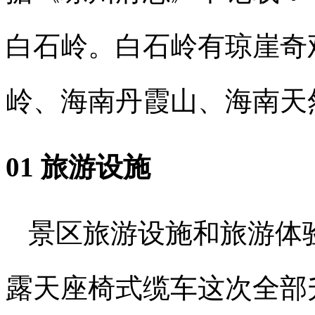
白石岭。白石岭有琼崖奇
岭、海南丹霞山、海南天
01 旅游设施
景区旅游设施和旅游体
露天座椅式缆车这次全部