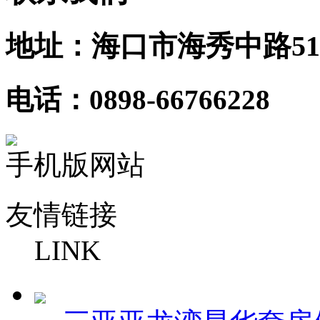
地址：海口市海秀中路51
电话：0898-66766228
手机版网站
友情链接
LINK