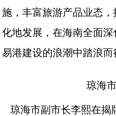
施，丰富旅游产品业态，
化地发展，在海南全面深
易港建设的浪潮中踏浪而
琼海
琼海市副市长李熙在揭