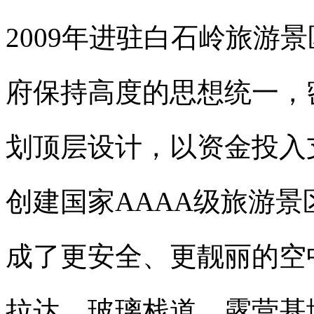
2009年进驻白石岭旅游
府保持高度的思想统一，
划顶层设计，以资金投入
创建国家AAAA级旅游
成了更安全、更靓丽的空
拉达、玻璃栈道、露营基