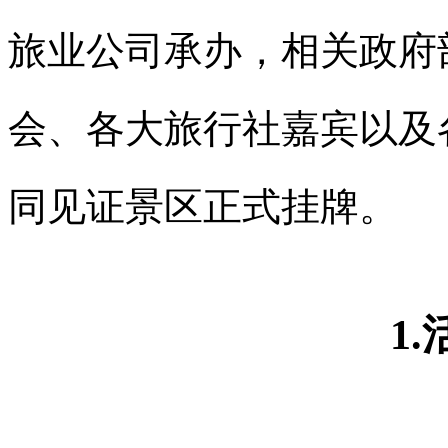
旅业公司承办，相关政府
会、各大旅行社嘉宾以及
同见证景区正式挂牌。
1