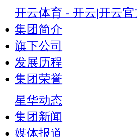
开云体育 - 开云|开云
集团简介
旗下公司
发展历程
集团荣誉
星华动态
集团新闻
媒体报道