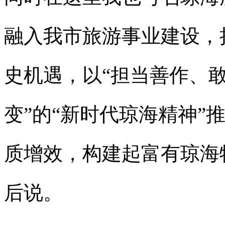
融入我市旅游事业建设，
史机遇，以“担当善作、
变”的“新时代琼海精神”
质增效，构建起富有琼海
后说。