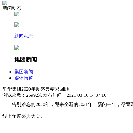
新闻动态
新闻动态
集团新闻
集团新闻
媒体报道
星华集团2020年度盛典精彩回顾
浏览次数：25992次
发布时间：2021-03-16 14:37:16
告别难忘的2020年，迎来全新的2021年！新的一年，孕
线上年度盛典大会。