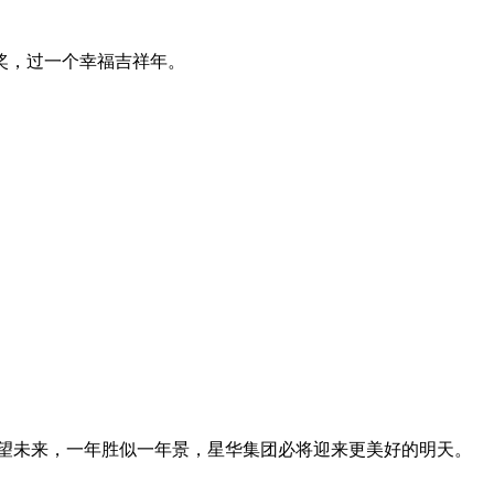
奖，过一个幸福吉祥年。
。
望未来，一年胜似一年景，星华集团必将迎来更美好的明天。