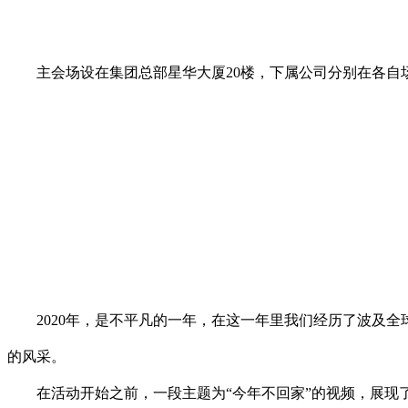
主会场设在集团总部星华大厦20楼，下属公司分别在各自
2020年，是不平凡的一年，在这一年里我们经历了波及
的风采。
在活动开始之前，一段主题为“今年不回家”的视频，展现