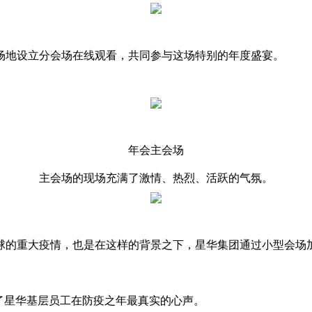
场地设立分会场在线观看，共同参与这场特别的年度盛宴。
年会主会场
主会场的现场充满了激情、热烈、活跃的气氛。
全球的重大疫情，也是在这样的背景之下，星华集团通过小型会
了星华基层员工在防疫之年最真实的心声。