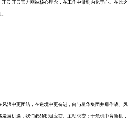
 - 开云|开云官方网站核心理念，在工作中做到内化于心。在此之
项。
工在风浪中更团结，在逆境中更奋进，向与星华集团并肩作战、风
战略发展机遇，我们必须积极应变、主动求变；于危机中育新机，