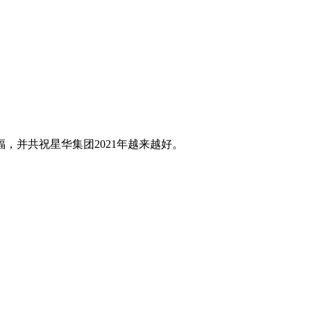
并共祝星华集团2021年越来越好。
。