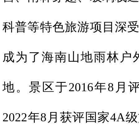
科普等特色旅游项目深
成为了海南山地雨林户
地。景区于
2016
年
8
月
2022
年
8
月获评国家
4A
级