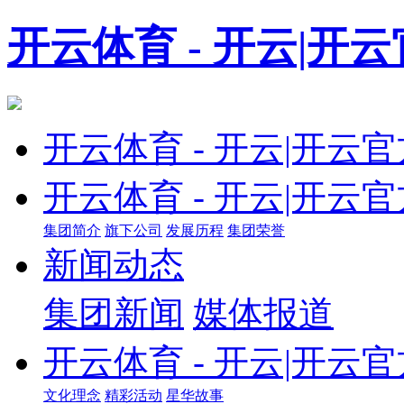
开云体育 - 开云|开
开云体育 - 开云|开云
开云体育 - 开云|开云
集团简介
旗下公司
发展历程
集团荣誉
新闻动态
集团新闻
媒体报道
开云体育 - 开云|开云
文化理念
精彩活动
星华故事