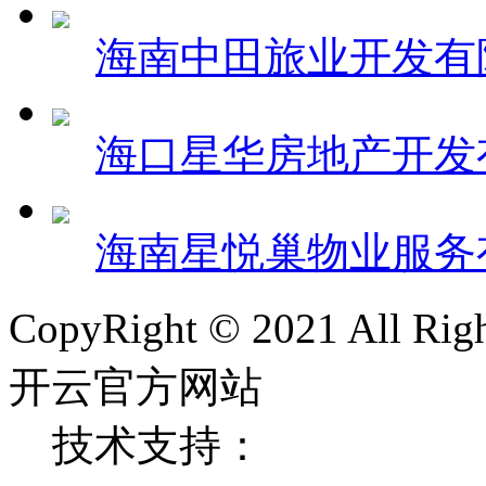
海南中田旅业开发有
海口星华房地产开发
海南星悦巢物业服务
CopyRight © 2021 All 
开云官方网站
技术支持：