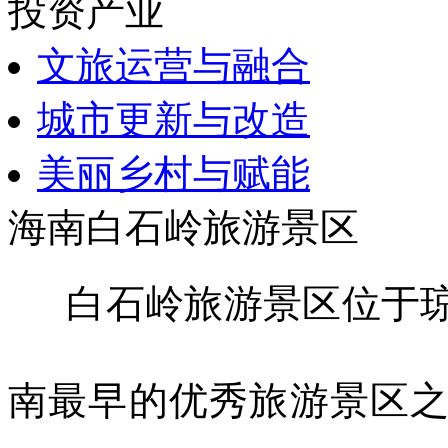
投资产业
文旅运营与融合
城市更新与改造
美丽乡村与赋能
海南白石岭旅游景区
白石岭旅游景区位于
南最早的优秀旅游景区