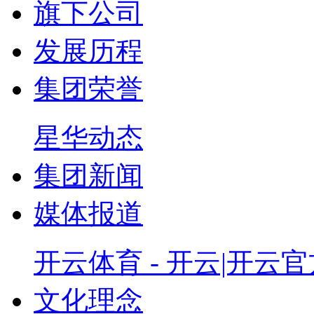
旗下公司
发展历程
集团荣誉
星华动态
集团新闻
媒体报道
开云体育 - 开云|开云
文化理念