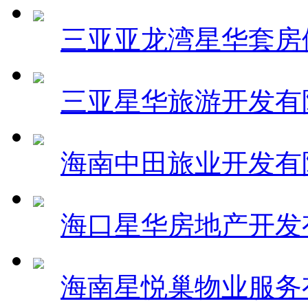
三亚亚龙湾星华套房
三亚星华旅游开发有
海南中田旅业开发有
海口星华房地产开发
海南星悦巢物业服务