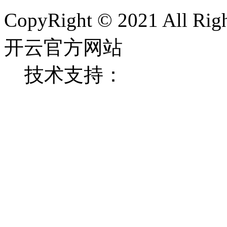
CopyRight © 2021 All 
开云官方网站
技术支持：