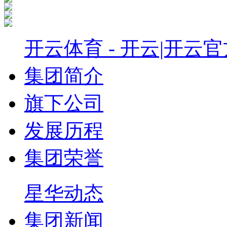
开云体育 - 开云|开云
集团简介
旗下公司
发展历程
集团荣誉
星华动态
集团新闻