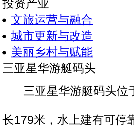
投资产业
文旅运营与融合
城市更新与改造
美丽乡村与赋能
三亚星华游艇码头
三亚星华游艇码头
位
长
179
米，水上建有可停