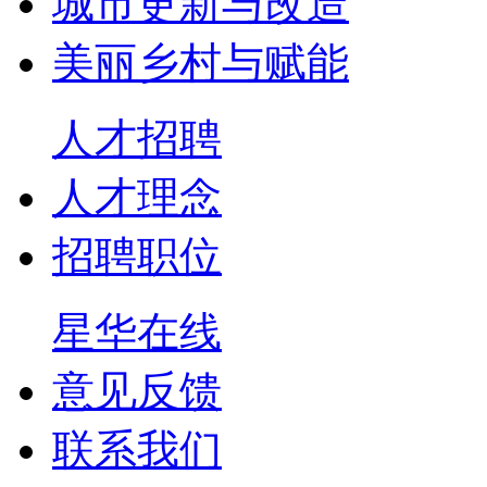
城市更新与改造
美丽乡村与赋能
人才招聘
人才理念
招聘职位
星华在线
意见反馈
联系我们