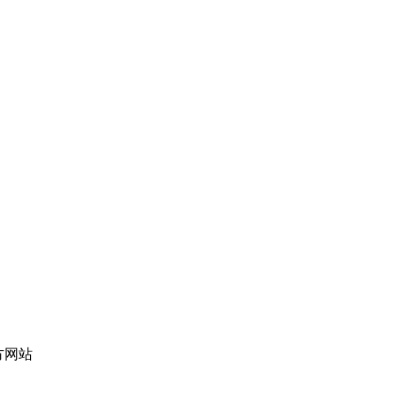
|开云官方网站