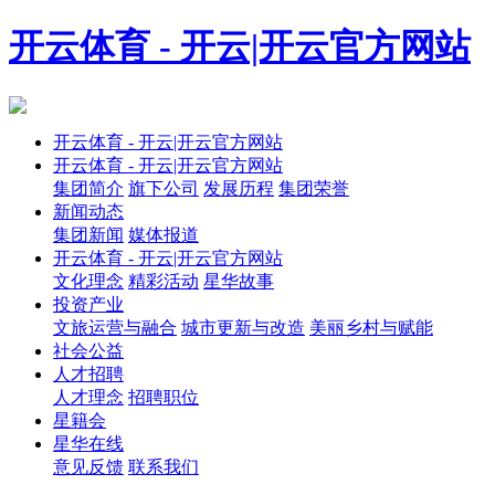
开云体育 - 开云|开云官方网站
开云体育 - 开云|开云官方网站
开云体育 - 开云|开云官方网站
集团简介
旗下公司
发展历程
集团荣誉
新闻动态
集团新闻
媒体报道
开云体育 - 开云|开云官方网站
文化理念
精彩活动
星华故事
投资产业
文旅运营与融合
城市更新与改造
美丽乡村与赋能
社会公益
人才招聘
人才理念
招聘职位
星籍会
星华在线
意见反馈
联系我们