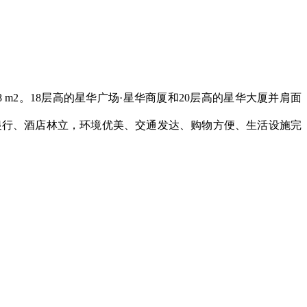
 m2。18层高的星华广场·星华商厦和20层高的星华大厦并肩面
银行、酒店林立，环境优美、交通发达、购物方便、生活设施完