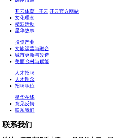
开云体育 - 开云|开云官方网站
文化理念
精彩活动
星华故事
投资产业
文旅运营与融合
城市更新与改造
美丽乡村与赋能
人才招聘
人才理念
招聘职位
星华在线
意见反馈
联系我们
联系我们