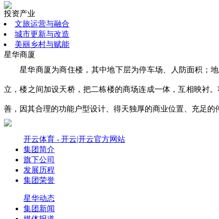
投资产业
文旅运营与融合
城市更新与改造
美丽乡村与赋能
星华商厦
星华商厦为商住楼，其中地下层为停车场、人防面积；地上1至
立，楼之间加设天桥，把二栋楼的商场连成一体，互相映衬。
善，因其合理的功能户型设计、得天独厚的商业位置、充足的
开云体育 - 开云|开云官方网站
集团简介
旗下公司
发展历程
集团荣誉
星华动态
集团新闻
媒体报道