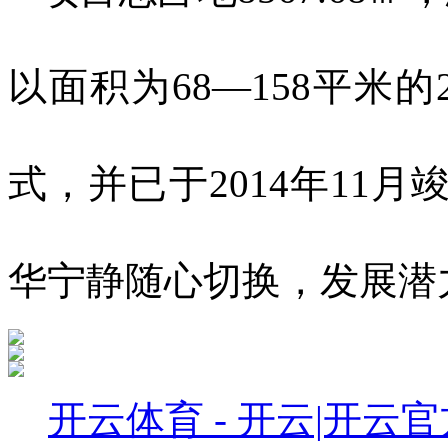
以面积为68—158平米
式，并已于2014年11
华宁静随心切换，发展潜
开云体育 - 开云|开云