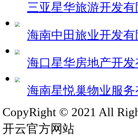
三亚星华旅游开发有
海南中田旅业开发有
海口星华房地产开发
海南星悦巢物业服务
CopyRight © 2021 All 
开云官方网站