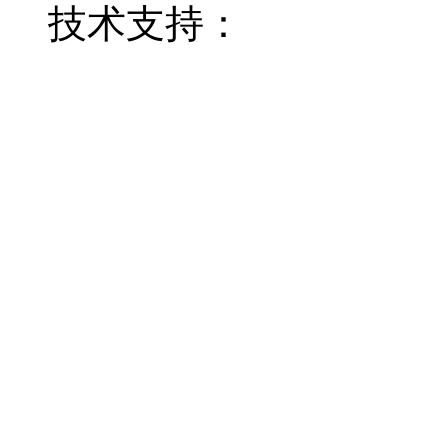
技术支持：